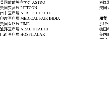
美国放射肿瘤学会 ASTRO
科隆游
美国实验展 PITTCON
美国音频
南非医疗展 AFRICA HEALTH
印度医疗展 MEDICAL FAIR INDIA
服贸
美国医疗展 FIME
沙特中
迪拜医疗展 ARAB HEALTH
德国科
巴西医疗展 HOSPITALAR
美国服
美国拉
美国自
美国零
美国冲
美国3D
美国泳池
出展项目：
其他商业展
能源，资源：
车展
美国奥兰多风力展 AWEA
台湾车
美国太阳能展 Solar Power
东京车